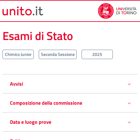
Vai al contenuto principale
Vai al piede di pagina
Esami di Stato
Chimico Junior
Seconda Sessione
2025
Avvisi
Composizione della commissione
Data e luogo prove